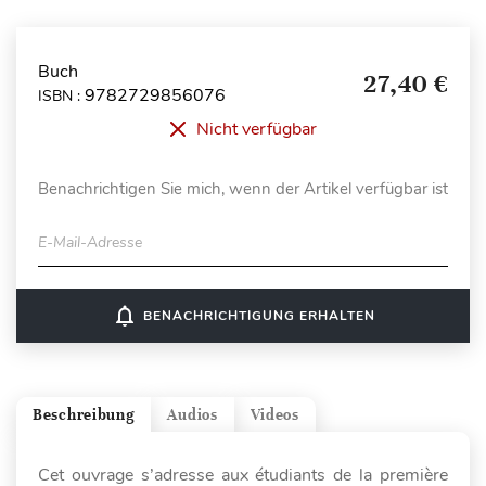
Buch
27,40 €
9782729856076
ISBN :
Nicht verfügbar
Benachrichtigen Sie mich, wenn der Artikel verfügbar ist
E-Mail-Adresse
notifications_none
BENACHRICHTIGUNG ERHALTEN
Beschreibung
Audios
Videos
Cet ouvrage s’adresse aux étudiants de la première