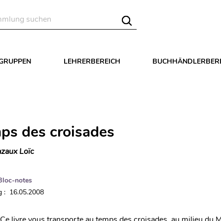
LGRUPPEN
LEHRERBEREICH
BUCHHÄNDLERBER
ps des croisades
zaux Loïc
Bloc-notes
 : 16.05.2008
 Ce livre vous transporte au temps des croisades, au milieu du 