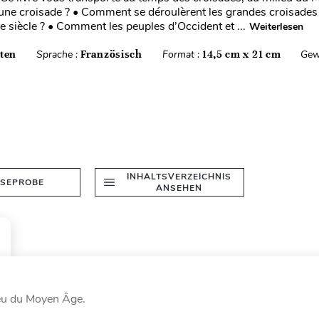
une croisade ? • Comment se déroulèrent les grandes croisade
IIIe siècle ? • Comment les peuples d’Occident et ...
Weiterlesen
iten
Sprache :
Französisch
Format :
14,5 cm x 21 cm
Gew
INHALTSVERZEICHNIS
ESEPROBE
ANSEHEN
ieu du Moyen Âge.