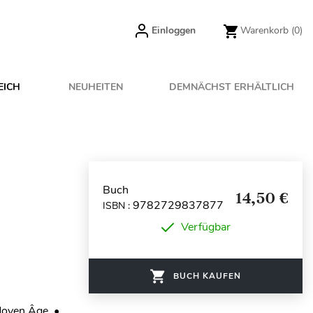
Einloggen
Warenkorb
(0)
EICH
NEUHEITEN
DEMNÄCHST ERHÄLTLICH
Buch
14,50 €
9782729837877
ISBN :
Verfügbar
BUCH KAUFEN
Moyen Âge. •