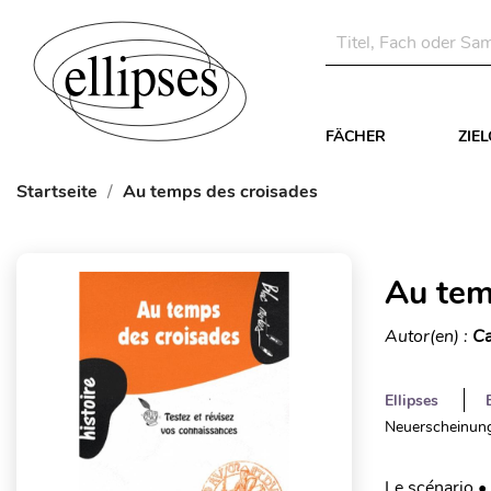
FÄCHER
ZIE
Startseite
Au temps des croisades
Au tem
Autor(en) :
Ca
Ellipses
Neuerscheinung
Le scénario •