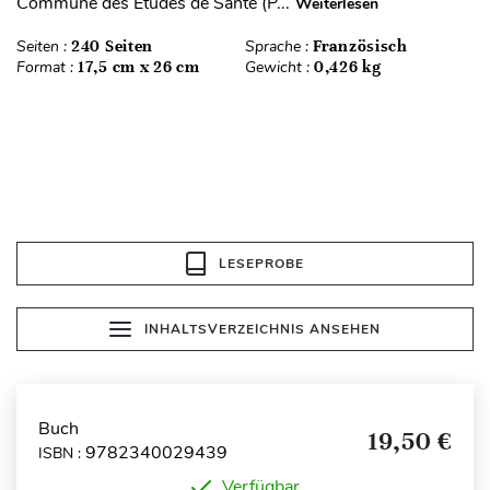
Commune des Études de Santé (P...
Weiterlesen
Seiten :
240 Seiten
Sprache :
Französisch
Format :
17,5 cm x 26 cm
Gewicht :
0,426 kg
LESEPROBE
INHALTSVERZEICHNIS ANSEHEN
Buch
19,50 €
9782340029439
ISBN :
Verfügbar