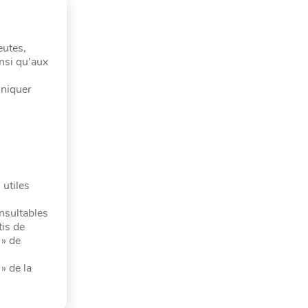
eutes,
nsi qu’aux
uniquer
 utiles
nsultables
tis de
 » de
» de la