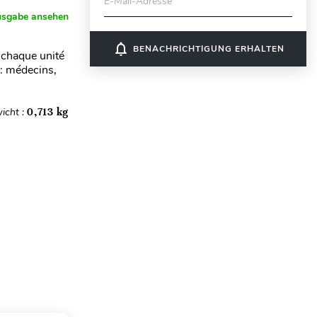
E-Mail-Adresse
usgabe ansehen
notifications_none
BENACHRICHTIGUNG ERHALTEN
 chaque unité
 : médecins,
icht :
0,713 kg