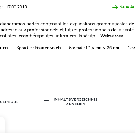
 : 17.09.2013
Neue A
 diaporamas parlés contenant les explications grammaticales de
’adresse aux professionnels et futurs professionnels de la santé
ntistes, ergothérapeutes, infirmiers, kinésith...
Weiterlesen
iten
Sprache :
Französisch
Format :
17,5 cm x 26 cm
Gew
INHALTSVERZEICHNIS
ESEPROBE
ANSEHEN