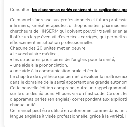
Consulter
les diaporamas parlés contenant les explications g
Ce manuel s’adresse aux professionnels et futurs professio
infirmiers, kinésithérapeutes, orthophonistes, pharmacien
chercheurs de l’INSERM qui doivent pouvoir travailler en an
Il offre un large éventail d’exercices corrigés, qui perme
efficacement en situation professionnelle.
Chacune des 20 unités met en oeuvre :
• le vocabulaire médical,
• les structures prioritaires de l’anglais pour la santé,
• une aide à la prononciation,
• une aide à la communication orale et écrite.
Le chapitre de synthèse qui permet d’évaluer la maîtrise acqui
dans le domaine de la santé apportent une grande autonom
Cette nouvelle édition comprend, outre un rappel grammati
sur le site des éditions Ellipses via un flashcode. Ce sont 
diaporamas parlés (en anglais) correspondant aux explicat
chaque unité.
Ce manuel peut être utilisé en autonomie comme dans un cad
langue anglaise à visée professionnelle, grâce à la variété,