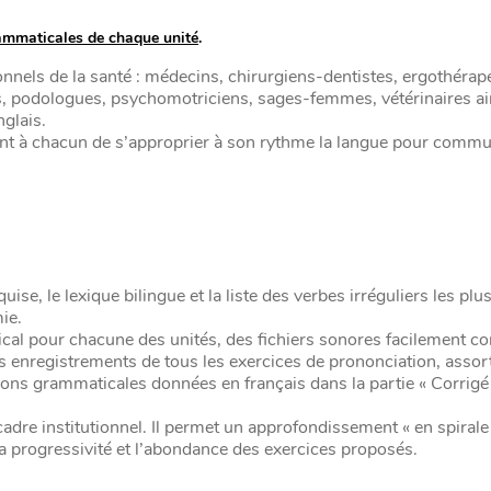
rammaticales de chaque unité
.
nnels de la santé : médecins, chirurgiens-dentistes, ergothérap
s, podologues, psychomotriciens, sages-femmes, vétérinaires ai
glais.
ttront à chacun de s’approprier à son rythme la langue pour comm
se, le lexique bilingue et la liste des verbes irréguliers les plus
ie.
cal pour chacune des unités, des fichiers sonores facilement co
les enregistrements de tous les exercices de prononciation, assor
ions grammaticales données en français dans la partie « Corrigé
re institutionnel. Il permet un approfondissement « en spirale 
 la progressivité et l’abondance des exercices proposés.