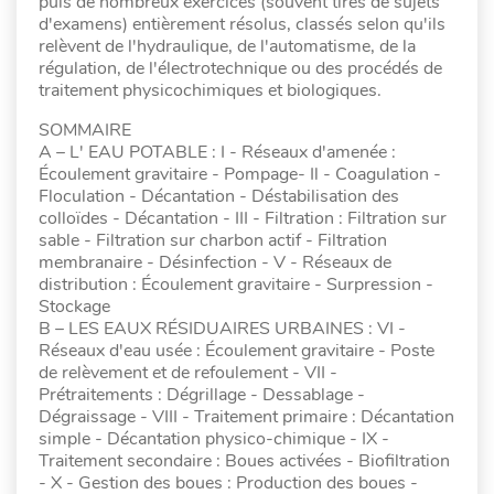
puis de nombreux exercices (souvent tirés de sujets
d'examens) entièrement résolus, classés selon qu'ils
relèvent de l'hydraulique, de l'automatisme, de la
régulation, de l'électrotechnique ou des procédés de
traitement physicochimiques et biologiques.
SOMMAIRE
A – L' EAU POTABLE : I - Réseaux d'amenée :
Écoulement gravitaire - Pompage- Il - Coagulation -
Floculation - Décantation - Déstabilisation des
colloïdes - Décantation - III - Filtration : Filtration sur
sable - Filtration sur charbon actif - Filtration
membranaire - Désinfection - V - Réseaux de
distribution : Écoulement gravitaire - Surpression -
Stockage
B – LES EAUX RÉSIDUAIRES URBAINES : VI -
Réseaux d'eau usée : Écoulement gravitaire - Poste
de relèvement et de refoulement - VII -
Prétraitements : Dégrillage - Dessablage -
Dégraissage - VIII - Traitement primaire : Décantation
simple - Décantation physico-chimique - IX -
Traitement secondaire : Boues activées - Biofiltration
- X - Gestion des boues : Production des boues -