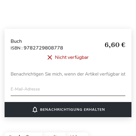
Buch
6,60 €
9782729808778
ISBN :
Nicht verfügbar
Benachrichtigen Sie mich, wenn der Artikel verfügbar ist
E-Mail-Adresse
notifications_none
BENACHRICHTIGUNG ERHALTEN