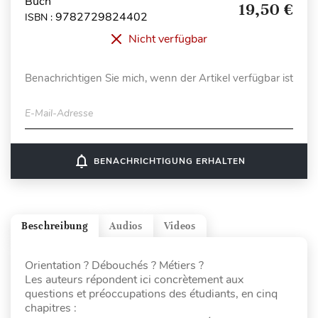
Buch
19,50 €
9782729824402
ISBN :
Nicht verfügbar
Benachrichtigen Sie mich, wenn der Artikel verfügbar ist
E-Mail-Adresse
notifications_none
BENACHRICHTIGUNG ERHALTEN
Beschreibung
Audios
Videos
Orientation ? Débouchés ? Métiers ?
Les auteurs répondent ici concrètement aux
questions et préoccupations des étudiants, en cinq
chapitres :