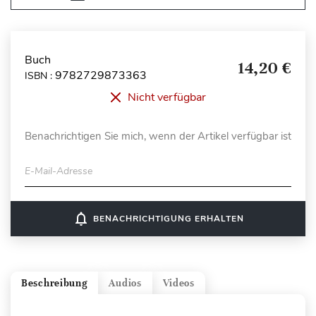
Buch
14,20 €
9782729873363
ISBN :
Nicht verfügbar
Benachrichtigen Sie mich, wenn der Artikel verfügbar ist
E-Mail-Adresse
notifications_none
BENACHRICHTIGUNG ERHALTEN
Beschreibung
Audios
Videos