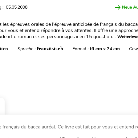
 : 05.05.2008
Neue A
 les épreuves orales de l’épreuve anticipée de français du bacca
 pour vous et entend répondre à vos attentes. Il offre une approch
étude « Le roman et ses personnages » en 15 question...
Weiterles
iten
Sprache :
Französisch
Format :
16 cm x 24 cm
Gewi
 français du baccalauréat. Ce livre est fait pour vous et entend 