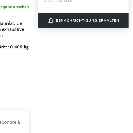
E-Mail-Adresse
usgabe ansehen
notifications_none
BENACHRICHTIGUNG ERHALTEN
lauréat. Ce
e exhaustive
en
cht :
0,409 kg
répondre à