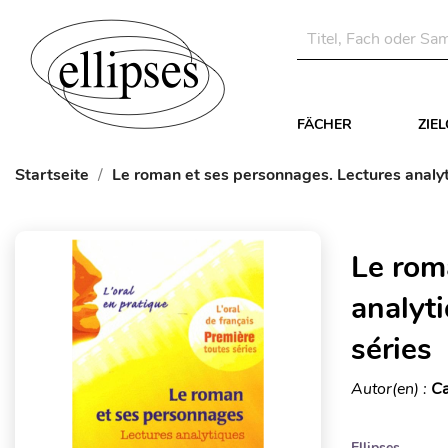
FÄCHER
ZIE
Startseite
Le roman et ses personnages. Lectures analyti
Le rom
analyti
séries
Autor(en) :
Ca
Ellipses