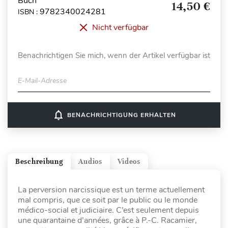
Buch
14,50 €
9782340024281
ISBN :
Nicht verfügbar
Benachrichtigen Sie mich, wenn der Artikel verfügbar ist
E-Mail-Adresse
notifications_none
BENACHRICHTIGUNG ERHALTEN
Beschreibung
Audios
Videos
La perversion narcissique est un terme actuellement
mal compris, que ce soit par le public ou le monde
médico-social et judiciaire. C’est seulement depuis
une quarantaine d’années, grâce à P.-C. Racamier,