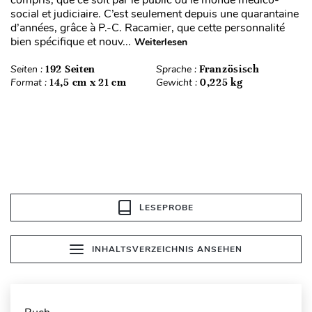
compris, que ce soit par le public ou le monde médico-
social et judiciaire. C’est seulement depuis une quarantaine
d’années, grâce à P.-C. Racamier, que cette personnalité
bien spécifique et nouv...
Weiterlesen
Seiten :
192 Seiten
Sprache :
Französisch
Format :
14,5 cm x 21 cm
Gewicht :
0,225 kg
LESEPROBE
INHALTSVERZEICHNIS ANSEHEN