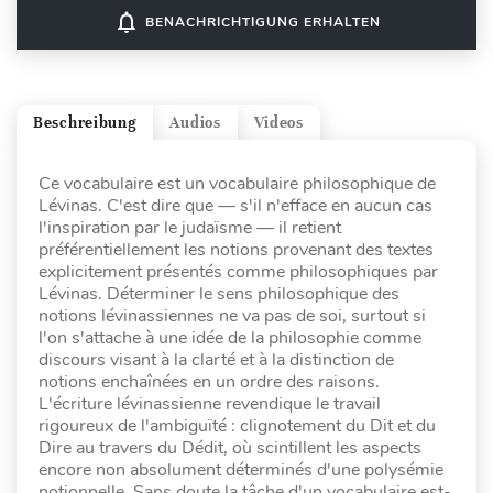
notifications_none
BENACHRICHTIGUNG ERHALTEN
Beschreibung
Audios
Videos
Ce vocabulaire est un vocabulaire philosophique de
Lévinas. C'est dire que — s'il n'efface en aucun cas
l'inspiration par le judaïsme — il retient
préférentiellement les notions provenant des textes
explicitement présentés comme philosophiques par
Lévinas. Déterminer le sens philosophique des
notions lévinassiennes ne va pas de soi, surtout si
l'on s'attache à une idée de la philosophie comme
discours visant à la clarté et à la distinction de
notions enchaînées en un ordre des raisons.
L'écriture lévinassienne revendique le travail
rigoureux de l'ambiguïté : clignotement du Dit et du
Dire au travers du Dédit, où scintillent les aspects
encore non absolument déterminés d'une polysémie
notionnelle. Sans doute la tâche d'un vocabulaire est-