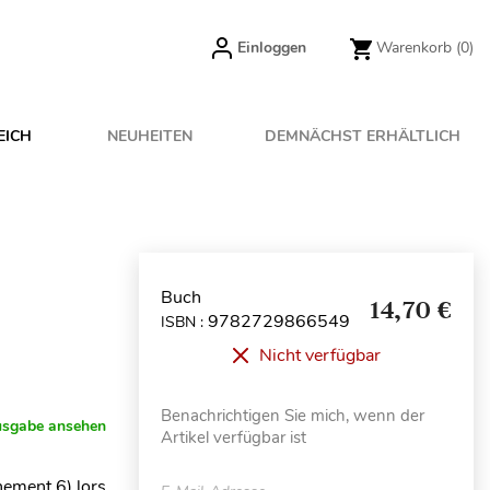
Einloggen
Warenkorb
(0)
EICH
NEUHEITEN
DEMNÄCHST ERHÄLTLICH
Buch
14,70 €
9782729866549
ISBN :
Nicht verfügbar
Benachrichtigen Sie mich, wenn der
usgabe ansehen
Artikel verfügbar ist
nement 6) lors