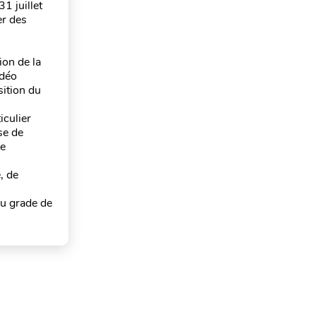
31 juillet
er des
ion de la
idéo
sition du
iculier
se de
de
, de
 du grade de