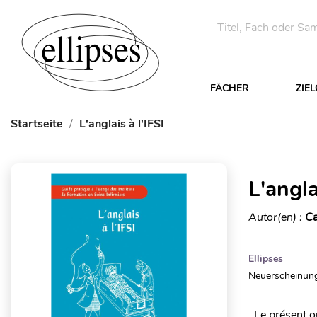
FÄCHER
ZIE
Startseite
L'anglais à l'IFSI
L'angla
Autor(en) :
Ca
Ellipses
Neuerscheinung
Le présent ou