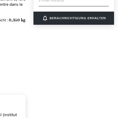
E-Mail-Adresse
 entre dans le
notifications_none
BENACHRICHTIGUNG ERHALTEN
cht :
0,350 kg
 (institut