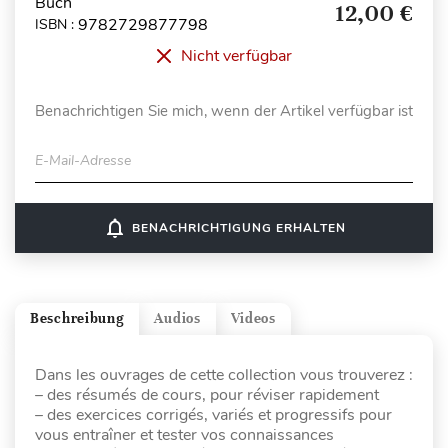
Buch
12,00 €
9782729877798
ISBN :
Nicht verfügbar
Benachrichtigen Sie mich, wenn der Artikel verfügbar ist
E-Mail-Adresse
notifications_none
BENACHRICHTIGUNG ERHALTEN
Beschreibung
Audios
Videos
Dans les ouvrages de cette collection vous trouverez :
– des résumés de cours, pour réviser rapidement
– des exercices corrigés, variés et progressifs pour
vous entraîner et tester vos connaissances