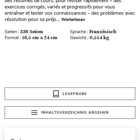
des résumés de cours, pour réviser rapidement – des
exercices corrigés, variés et progressifs pour vous
entraîner et tester vos connaissances – des problèmes avec
résolution pour se prép...
Weiterlesen
Seiten :
336 Seiten
Sprache :
Französisch
Format :
16,5 cm x 24 cm
Gewicht :
0,554 kg
LESEPROBE
INHALTSVERZEICHNIS ANSEHEN