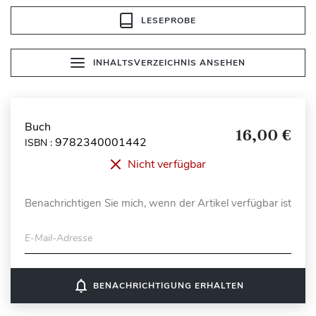
LESEPROBE
INHALTSVERZEICHNIS ANSEHEN
Buch
16,00 €
9782340001442
ISBN :
Nicht verfügbar
Benachrichtigen Sie mich, wenn der Artikel verfügbar ist
E-Mail-Adresse
notifications_none
BENACHRICHTIGUNG ERHALTEN