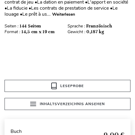
contrat de jeu •La dation en paiement •L'apport en société
•La fiducie •Les contrats de prestation de service •Le
louage •Le prêt à us...
Weiterlesen
Seiten :
144 Seiten
Sprache :
Französisch
Format :
14,5 cm x 19 cm
Gewicht :
0,187 kg
LESEPROBE
INHALTSVERZEICHNIS ANSEHEN
Buch
9,00 €