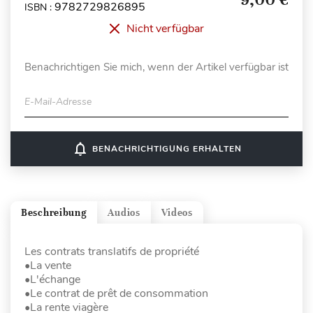
9782729826895
ISBN :
Nicht verfügbar
Benachrichtigen Sie mich, wenn der Artikel verfügbar ist
E-Mail-Adresse
notifications_none
BENACHRICHTIGUNG ERHALTEN
Beschreibung
Audios
Videos
Les contrats translatifs de propriété
•La vente
•L'échange
•Le contrat de prêt de consommation
•La rente viagère