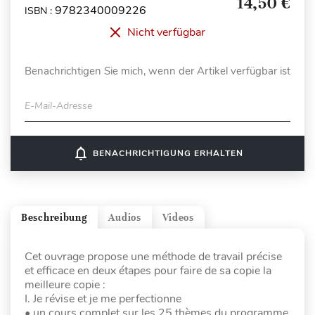
14,50 €
9782340009226
ISBN :
Nicht verfügbar
Benachrichtigen Sie mich, wenn der Artikel verfügbar ist
E-Mail-Adresse
notifications_none
BENACHRICHTIGUNG ERHALTEN
Beschreibung
Audios
Videos
Cet ouvrage propose une méthode de travail précise
et efficace en deux étapes pour faire de sa copie la
meilleure copie :
I. Je révise et je me perfectionne
• un cours complet sur les 25 thèmes du programme