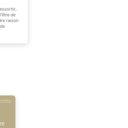
essortir,
’être de
dre raison
 de