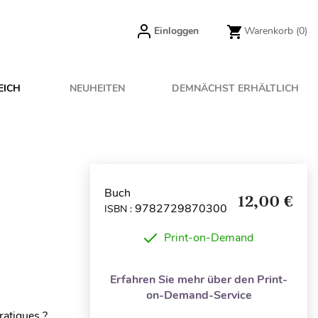
Einloggen
Warenkorb
(0)
EICH
NEUHEITEN
DEMNÄCHST ERHÄLTLICH
Buch
12,00 €
9782729870300
ISBN :
Print-on-Demand
Erfahren Sie mehr über den Print-
on-Demand-Service
ratiques ?