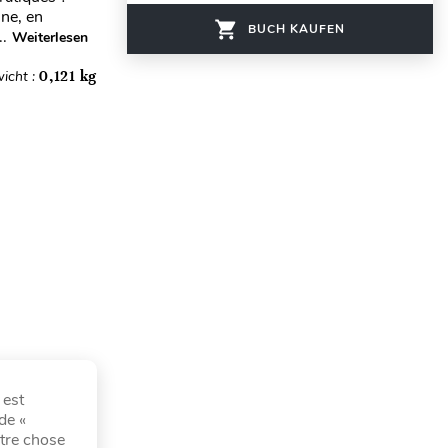
ine, en
BUCH KAUFEN
..
Weiterlesen
icht :
0,121 kg
 est
de «
utre chose