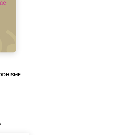
DDHISME
e