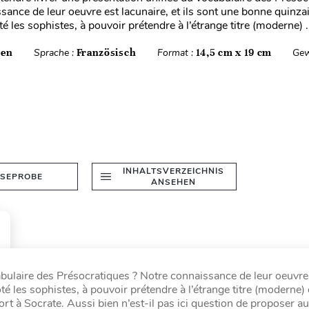
sance de leur oeuvre est lacunaire, et ils sont une bonne quinza
té les sophistes, à pouvoir prétendre à l’étrange titre (moderne) .
ten
Sprache :
Französisch
Format :
14,5 cm x 19 cm
Gew
INHALTSVERZEICHNIS
ESEPROBE
ANSEHEN
bulaire des Présocratiques ? Notre connaissance de leur oeuvre
ôté les sophistes, à pouvoir prétendre à l’étrange titre (moderne) 
ort à Socrate. Aussi bien n’est-il pas ici question de proposer a