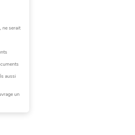
 ne serait
ents
documents
és aussi
ouvrage un