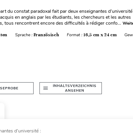
art du constat paradoxal fait par deux enseignantes d’université 
cquis en anglais par les étudiants, les chercheurs et les autres
, tous rencontrent encore des difficultés à rédiger confo...
Weite
iten
Sprache :
Französisch
Format :
16,5 cm x 24 cm
Gewi
INHALTSVERZEICHNIS
ESEPROBE
ANSEHEN
antes d’université :