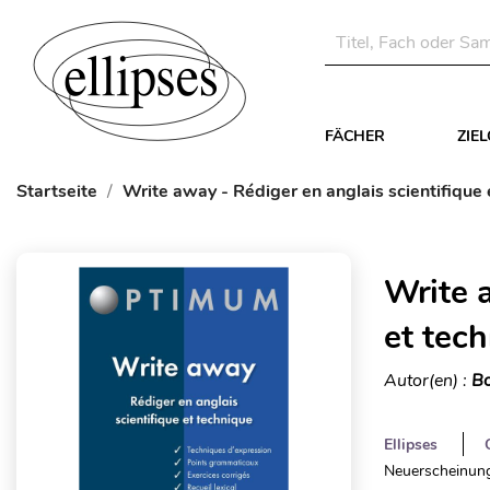
FÄCHER
ZIE
Startseite
Write away - Rédiger en anglais scientifique 
Write 
et tec
Autor(en) :
Bo
Ellipses
Neuerscheinung