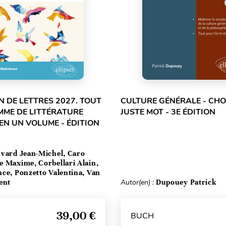
 DE LETTRES 2027. TOUT
CULTURE GÉNÉRALE - CHOI
MME DE LITTÉRATURE
JUSTE MOT - 3E ÉDITION
EN UN VOLUME - ÉDITION
vard Jean-Michel, Caro
e Maxime, Corbellari Alain,
ce, Ponzetto Valentina, Van
ent
Autor(en) :
Dupouey Patrick
39,00 €
BUCH