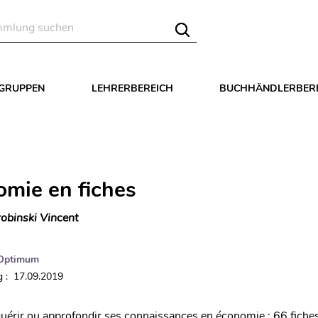
LGRUPPEN
LEHRERBEREICH
BUCHHÄNDLERBER
omie en fiches
obinski Vincent
Optimum
 : 17.09.2019
uérir ou approfondir ses connaissances en économie : 66 fiches