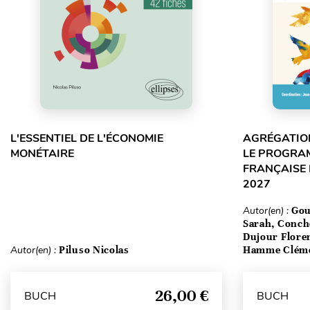
L'ESSENTIEL DE L'ÉCONOMIE
AGRÉGATION
MONÉTAIRE
LE PROGRA
FRANÇAISE 
2027
Autor(en) :
Gou
Sarah, Conch
Dujour Floren
Autor(en) :
Piluso Nicolas
Hamme Clém
26,00 €
BUCH
BUCH