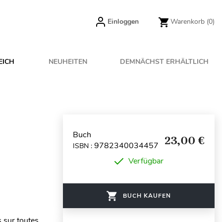
Einloggen
Warenkorb
(0)
EICH
NEUHEITEN
DEMNÄCHST ERHÄLTLICH
Buch
23,00 €
9782340034457
ISBN :
Verfügbar
BUCH KAUFEN
 sur toutes