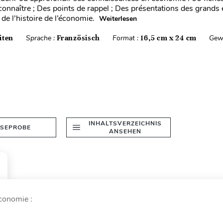
 connaître ; Des points de rappel ; Des présentations des grands
de l’histoire de l’économie.
Weiterlesen
iten
Sprache :
Französisch
Format :
16,5 cm x 24 cm
Gew
INHALTSVERZEICHNIS
ESEPROBE
ANSEHEN
conomie :