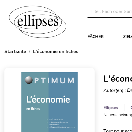
FÄCHER
ZIE
Startseite
L'économie en fiches
L'écon
Autor(en) :
Dr
Ellipses
Neuerscheinung
Tout pour acq