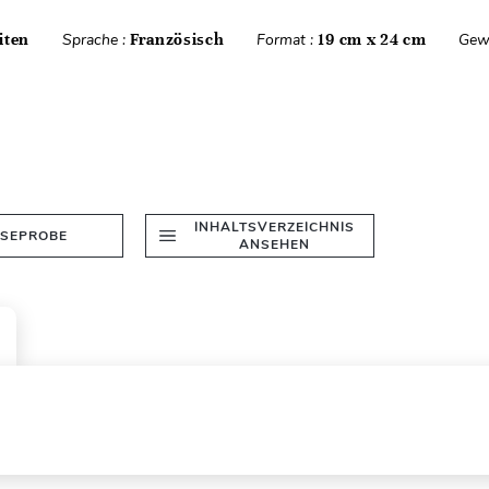
iten
Sprache :
Französisch
Format :
19 cm x 24 cm
Gew
INHALTSVERZEICHNIS
ESEPROBE
ANSEHEN