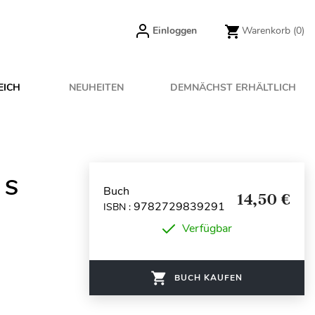
Einloggen
Warenkorb
(0)
EICH
NEUHEITEN
DEMNÄCHST ERHÄLTLICH
 S
Buch
14,50 €
9782729839291
ISBN :
Verfügbar
BUCH KAUFEN