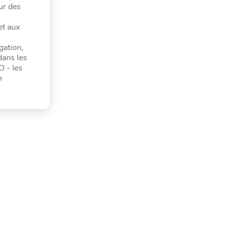
sur des
et aux
gation,
dans les
 - les
n