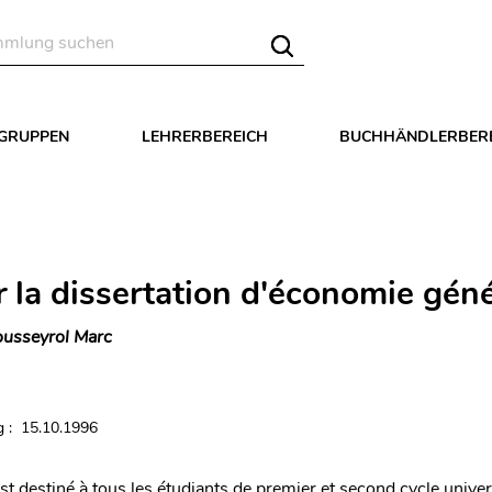
LGRUPPEN
LEHRERBEREICH
BUCHHÄNDLERBER
r la dissertation d'économie gén
usseyrol Marc
 : 15.10.1996
t destiné à tous les étudiants de premier et second cycle univers