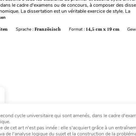
dans le cadre d'examens ou de concours, à composer des disse
omique. La dissertation est un véritable exercice de style. La
sen
iten
Sprache :
Französisch
Format :
14,5 cm x 19 cm
Gewi
 second cycle universitaire qui sont amenés, dans le cadre d'ex
ique.
se de cet art n'est pas innée : elle s'acquiert grâce à un entraîne
i va de l'analyse logique du sujet et la construction de la problém