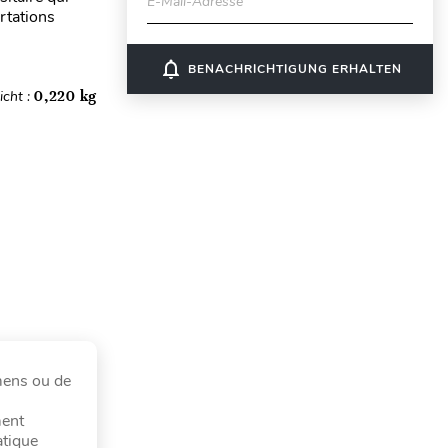
E-Mail-Adresse
rtations
notifications_none
BENACHRICHTIGUNG ERHALTEN
cht :
0,220 kg
amens ou de
ment
atique