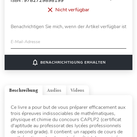
9782729898199
ISBN :
Nicht verfügbar
Benachrichtigen Sie mich, wenn der Artikel verfügbar ist
E-Mail-Adresse
notifications_none
BENACHRICHTIGUNG ERHALTEN
Beschreibung
Audios
Videos
Ce livre a pour but de vous préparer efficacement aux
trois épreuves indissociables de mathématiques,
physique et chimie du concours CAPLP2 (certificat
d'aptitude au professorat des lycées professionnels
de second grade). Il contient: un rappels de cours de