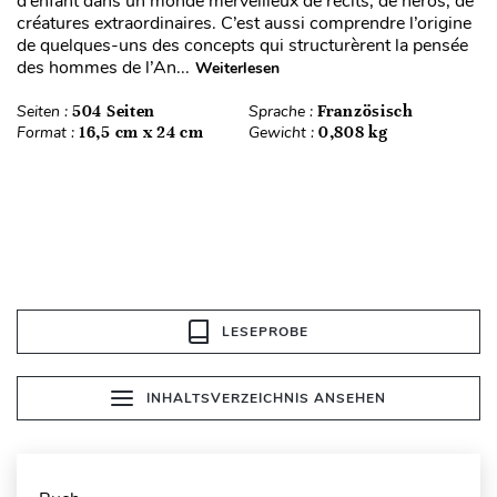
d’enfant dans un monde merveilleux de récits, de héros, de
créatures extraordinaires. C’est aussi comprendre l’origine
de quelques-uns des concepts qui structurèrent la pensée
des hommes de l’An...
Weiterlesen
Seiten :
504 Seiten
Sprache :
Französisch
Format :
16,5 cm x 24 cm
Gewicht :
0,808 kg
LESEPROBE
INHALTSVERZEICHNIS ANSEHEN