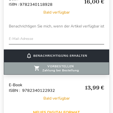
16,00 €
9782340118928
ISBN :
Bald verfügbar
Benachrichtigen Sie mich, wenn der Artikel verfügbar ist
E-Mail-Adresse
notifications_none
BENACHRICHTIGUNG ERHALTEN
VORBESTELLEN
Zahlung bei Bestellung
E-Book
13,99 €
ISBN : 9782340122932
Bald verfügbar
NEUES DIGITALFORMAT