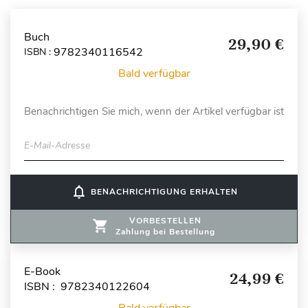
Buch
29,90 €
9782340116542
ISBN :
Bald verfügbar
Benachrichtigen Sie mich, wenn der Artikel verfügbar ist
E-Mail-Adresse
notifications_none
BENACHRICHTIGUNG ERHALTEN
VORBESTELLEN
Zahlung bei Bestellung
E-Book
24,99 €
ISBN : 9782340122604
Bald verfügbar