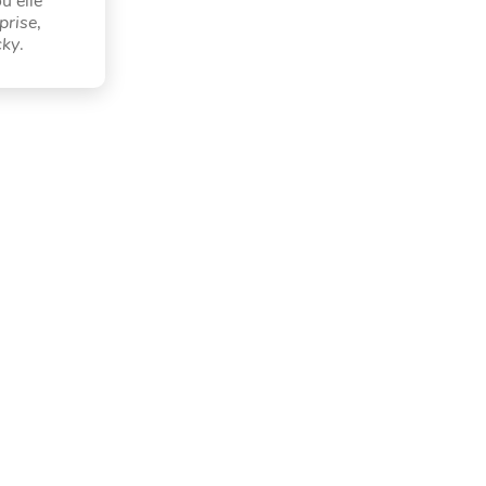
ù elle
prise
,
cky
.