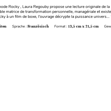
de Rocky , Laura Regouby propose une lecture originale de la
le matrice de transformation personnelle, managériale et existen
ky à un film de boxe, l’ouvrage décrypte la puissance univers...
iten
Sprache :
Französisch
Format :
13,5 cm x 21,5 cm
Gew