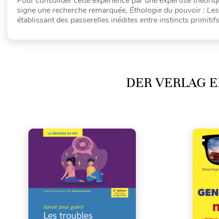
Pour consolider cette expérience par une expertise théoriqu
signe une recherche remarquée,
Éthologie du pouvoir : Le
établissant des passerelles inédites entre instincts primitif
DER VERLAG E