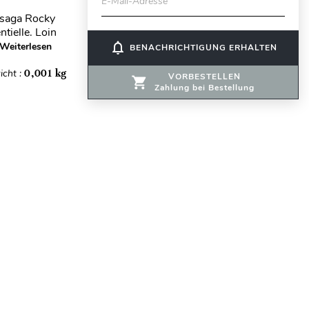
E-Mail-Adresse
 saga Rocky
tielle. Loin
notifications_none
Weiterlesen
BENACHRICHTIGUNG ERHALTEN
icht :
0,001 kg
VORBESTELLEN
Zahlung bei Bestellung