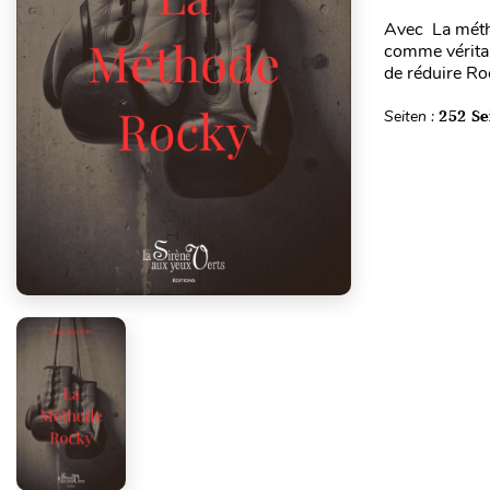
Avec La métho
comme véritab
de réduire Roc
Seiten :
252 Se