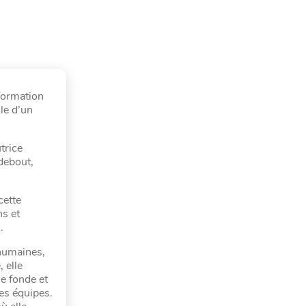
formation
le d’un
trice
debout,
cette
ns et
.
 humaines,
 elle
e fonde et
des équipes.