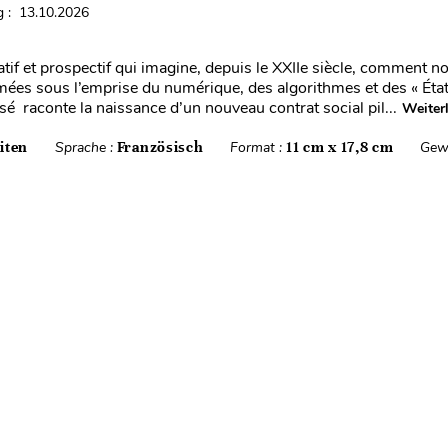
 : 13.10.2026
tif et prospectif qui imagine, depuis le XXIIe siècle, comment n
mées sous l’emprise du numérique, des algorithmes et des « Éta
é raconte la naissance d’un nouveau contrat social pil...
Weiter
iten
Sprache :
Französisch
Format :
11 cm x 17,8 cm
Gew