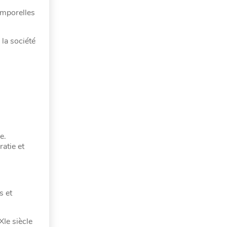
emporelles
 la société
ue.
atie et
s et
XIe siècle