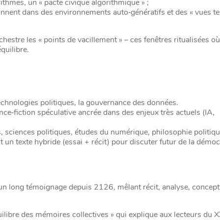
rithmes, un « pacte civique algorithmique » ;
ionnent dans des environnements auto‑génératifs et des « vues t
estre les « points de vacillement » – ces fenêtres ritualisées où
quilibre.
technologies politiques, la gouvernance des données.
ence‑fiction spéculative ancrée dans des enjeux très actuels (IA,
, sciences politiques, études du numérique, philosophie politiq
un texte hybride (essai + récit) pour discuter futur de la démocr
 un long témoignage depuis 2126, mêlant récit, analyse, concept
quilibre des mémoires collectives » qui explique aux lecteurs du X