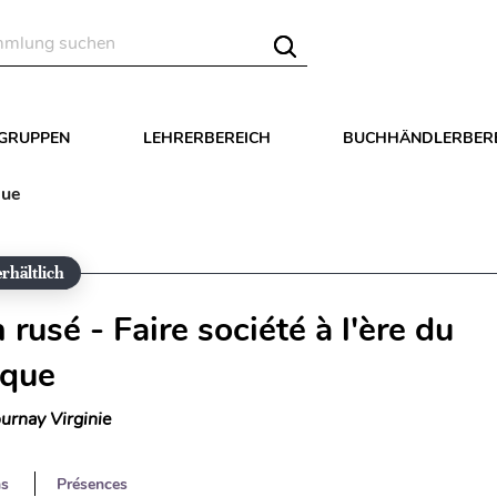
LGRUPPEN
LEHRERBEREICH
BUCHHÄNDLERBER
que
rhältlich
rusé - Faire société à l'ère du
ique
urnay Virginie
ns
Présences