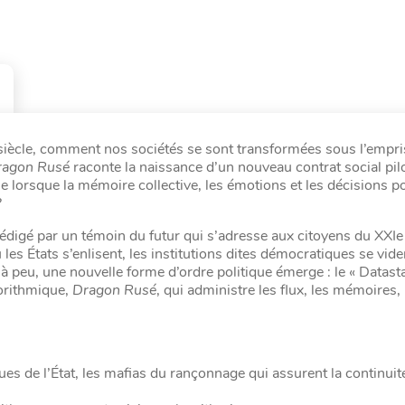
Ie siècle, comment nos sociétés se sont transformées sous l’empr
ragon Rusé
raconte la naissance d’un nouveau contrat social pil
ie lorsque la mémoire collective, les émotions et les décisions po
?
igé par un témoin du futur qui s’adresse aux citoyens du XXIe s
s États s’enlisent, les institutions dites démocratiques se vide
à peu, une nouvelle forme d’ordre politique émerge : le « Datasta
gorithmique,
Dragon Rusé
, qui administre les flux, les mémoires, 
es de l’État, les mafias du rançonnage qui assurent la continuit