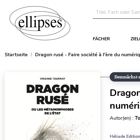
FÄCHER
ZIE
Startseite
Dragon rusé - Faire société à l'ère du numéri
Demnächst e
Dragon 
numér
Autor(en) :
To
Héliade Editio