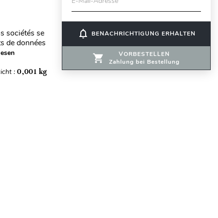
E-Mail-Adresse
os sociétés se
notifications_none
BENACHRICHTIGUNG ERHALTEN
ts de données
lesen
VORBESTELLEN
Zahlung bei Bestellung
icht :
0,001 kg