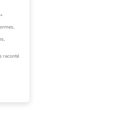
 «
eformes,
es,
s raconté