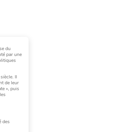
ise du
oté par une
litiques
iècle. Il
nt de leur
te », puis
les
é des