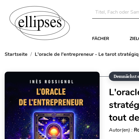
FÄCHER
ZIE
Startseite
L'oracle de l'entrepreneur - Le tarot stratégi
Demnächst e
L'oracl
straté
tout de
Autor(en) :
Ro