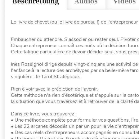
Beschreibung
Audios
Videos
Le livre de chevet (ou le livre de bureau !) de l'entrepreneur
Embaucher ou attendre. S'associer ou rester seul. Pivoter o
Chaque entrepreneur connaît ces nuits où la décision tour
Cette fatigue particulière de devoir décider seul, sous pres
Inès Rossignol dirige depuis vingt-cinq ans une activité d
l'enfance à la lecture des archétypes par sa belle-mère tar
singulière : le Tarot Stratégique.
Rien à voir avec la prédiction de l'avenir.
Cette méthode n'a rien d’ésotérique et s'appuie sur la ca
la situation que vous traversez et à retrouver de la clarté 
Dans ce livre, vous trouverez :
• Une méthode complète pour formuler vos questions, lire 
• Les 22 arcanes décodés un par un pour la vie d'entrepren
• Des cas réels d'entrepreneurs accompagnés en consultati
• Un bonus : Un test des 9 profils de décideur pour compr