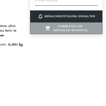
E-Mail-Adresse
notifications_none
BENACHRICHTIGUNG ERHALTEN
ieux, plus
VORBESTELLEN
ou tenir le
Zahlung bei Bestellung
sen
icht :
0,001 kg