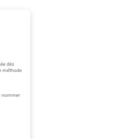
mée dès
ne méthode
r à nommer