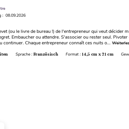
tre
 : 08.09.2026
evet (ou le livre de bureau !) de l'entrepreneur qui veut décider m
regret. Embaucher ou attendre. S'associer ou rester seul. Pivoter 
u continuer. Chaque entrepreneur connaît ces nuits o...
Weiterle
iten
Sprache :
Französisch
Format :
14,5 cm x 21 cm
Gew