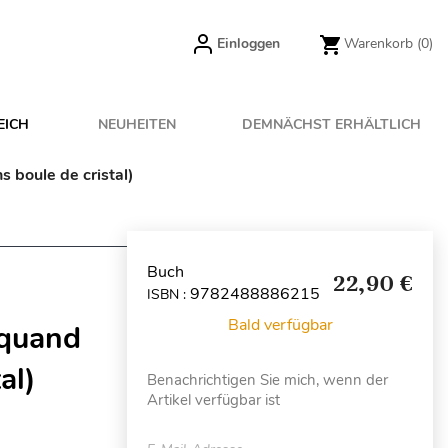
Einloggen
Warenkorb
(0)
EICH
NEUHEITEN
DEMNÄCHST ERHÄLTLICH
s boule de cristal)
Buch
22,90 €
9782488886215
ISBN :
Bald verfügbar
 quand
al)
Benachrichtigen Sie mich, wenn der
Artikel verfügbar ist