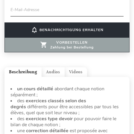
E-Mail-Adresse
notifications_none
BENACHRICHTIGUNG ERHALTEN
VORBESTELLEN
Zahlung bei Bestellung
Beschreibung
Audios
Videos
un cours détaillé
abordant chaque notion
séparément ;
des
exercices classés selon des
degrés
différents pour être accessibles par tous les
élèves, quel que soit leur niveau ;
des
exercices type devoir
pour pouvoir faire le
bilan de chaque notion ;
une
correction détaillée
est proposée avec