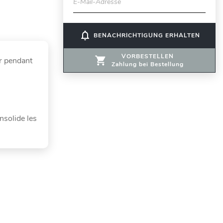
E-Mail-Adresse
notifications_none
BENACHRICHTIGUNG ERHALTEN
VORBESTELLEN
er pendant
Zahlung bei Bestellung
onsolide les