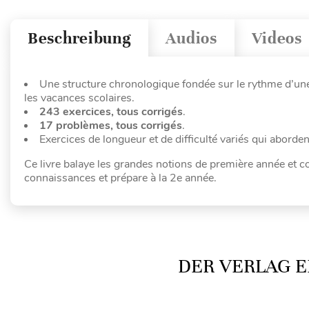
Beschreibung
Audios
Videos
Une structure chronologique fondée sur le rythme d’une
les vacances scolaires.
243 exercices, tous corrigés
.
17 problèmes, tous corrigés
.
Exercices de longueur et de difficulté variés qui aborden
Ce livre balaye les grandes notions de première année et c
connaissances et prépare à la 2e année.
DER VERLAG E