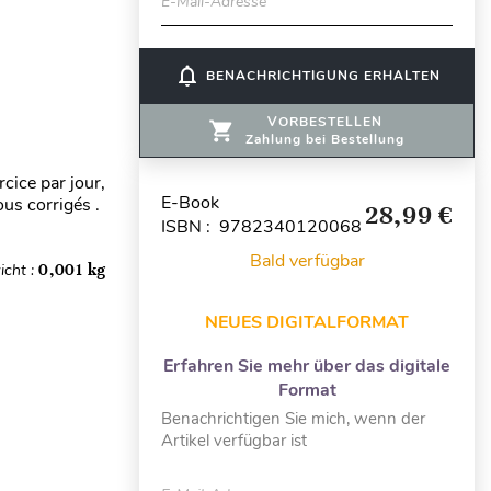
E-Mail-Adresse
notifications_none
BENACHRICHTIGUNG ERHALTEN
VORBESTELLEN
Zahlung bei Bestellung
cice par jour,
E-Book
ous corrigés .
28,99 €
ISBN : 9782340120068
Bald verfügbar
icht :
0,001 kg
NEUES DIGITALFORMAT
Erfahren Sie mehr über das digitale
Format
Benachrichtigen Sie mich, wenn der
Artikel verfügbar ist