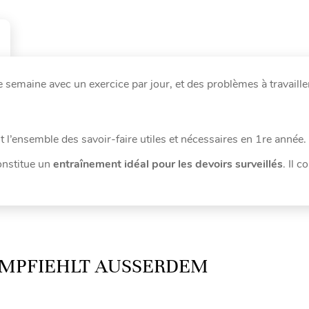
 semaine avec un exercice par jour, et des problèmes à travaill
t l’ensemble des savoir-faire utiles et nécessaires en 1re année.
onstitue un
entraînement idéal pour les devoirs surveillés
. Il c
MPFIEHLT AUSSERDEM