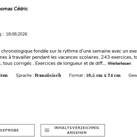
omas Cédric
 : 18.08.2026
 chronologique fondée sur le rythme d’une semaine avec un exer
es à travailler pendant les vacances scolaires. 243 exercices, t
tous corrigés . Exercices de longueur et de diff...
Weiterlesen
iten
Sprache :
Französisch
Format :
16,5 cm x 24 cm
Gew
INHALTSVERZEICHNIS
ESEPROBE
ANSEHEN