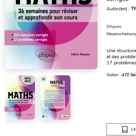
Autor(en) :
Th
Ellipses
Neuerscheinung
Une structure
et des problèm
17 problèmes, 
Seiten :
472 Se
L