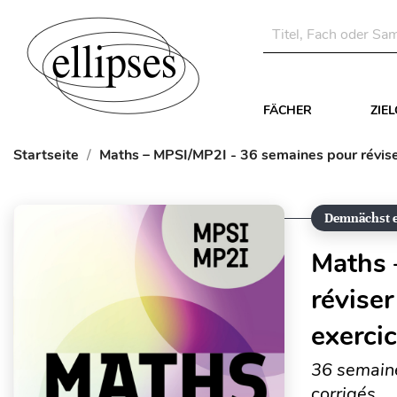
FÄCHER
ZIE
Startseite
Maths – MPSI/MP2I - 36 semaines pour réviser
Demnächst e
Maths 
révise
exercic
36 semaine
corrigés