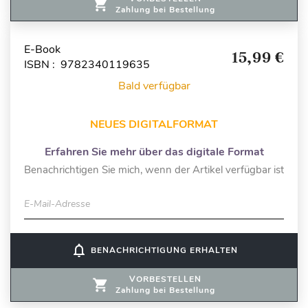
Zahlung bei Bestellung
E-Book
15,99 €
ISBN : 9782340119635
Bald verfügbar
NEUES DIGITALFORMAT
Erfahren Sie mehr über das digitale Format
Benachrichtigen Sie mich, wenn der Artikel verfügbar ist
E-Mail-Adresse
notifications_none
BENACHRICHTIGUNG ERHALTEN
VORBESTELLEN
Zahlung bei Bestellung