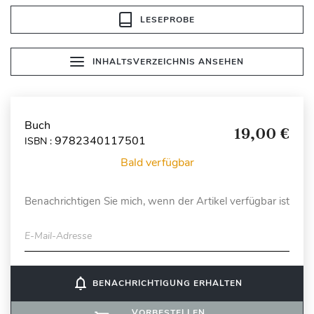
LESEPROBE
INHALTSVERZEICHNIS ANSEHEN
Buch
19,00 €
9782340117501
ISBN :
Bald verfügbar
Benachrichtigen Sie mich, wenn der Artikel verfügbar ist
E-Mail-Adresse
notifications_none
BENACHRICHTIGUNG ERHALTEN
VORBESTELLEN