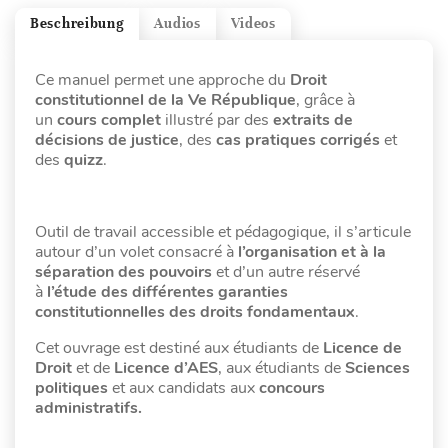
Beschreibung
Audios
Videos
Ce manuel permet une approche du
Droit
constitutionnel de la Ve République
,
grâce à
un
cours complet
illustré par des
extraits de
décisions de justice
, des
cas pratiques corrigés
et
des
quizz
.
Outil de travail accessible et pédagogique, il s’articule
autour d’un volet consacré à
l’organisation et à la
séparation des pouvoirs
et d’un autre réservé
à
l’étude des différentes garanties
constitutionnelles des droits fondamentaux
.
Cet ouvrage est destiné aux étudiants de
Licence de
Droit
et de
Licence d’AES
, aux étudiants de
Sciences
politiques
et aux candidats aux
concours
administratifs.