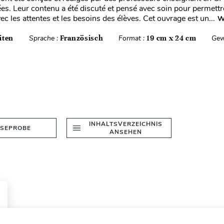
ées. Leur contenu a été discuté et pensé avec soin pour permettr
c les attentes et les besoins des élèves. Cet ouvrage est un...
W
iten
Sprache :
Französisch
Format :
19 cm x 24 cm
Gew
INHALTSVERZEICHNIS
ESEPROBE
ANSEHEN