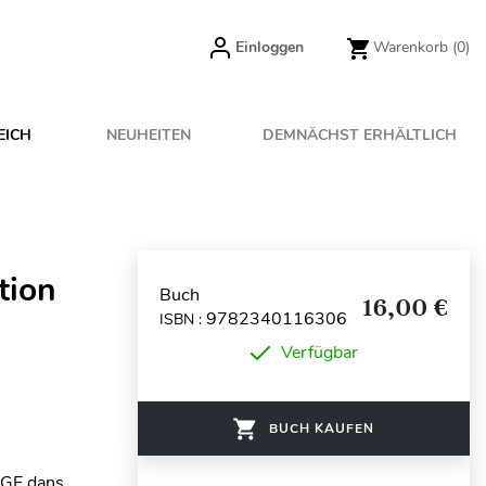
Einloggen
Warenkorb
(0)
EICH
NEUHEITEN
DEMNÄCHST ERHÄLTLICH
tion
Buch
16,00 €
9782340116306
ISBN :
Verfügbar
BUCH KAUFEN
CPGE dans