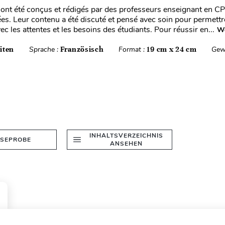
ont été conçus et rédigés par des professeurs enseignant en 
ées. Leur contenu a été discuté et pensé avec soin pour permettr
c les attentes et les besoins des étudiants. Pour réussir en...
We
iten
Sprache :
Französisch
Format :
19 cm x 24 cm
Gew
INHALTSVERZEICHNIS
ESEPROBE
ANSEHEN