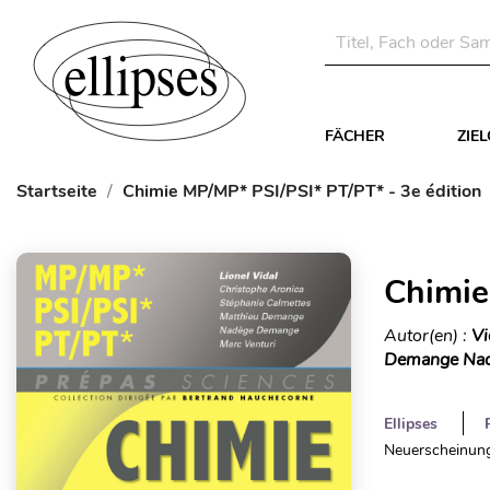
FÄCHER
ZIE
Startseite
Chimie MP/MP* PSI/PSI* PT/PT* - 3e édition
Chimie
Autor(en) :
Vi
Demange Nadè
Ellipses
Neuerscheinung