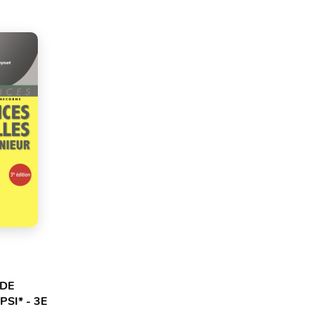
 DE
PSI* - 3E