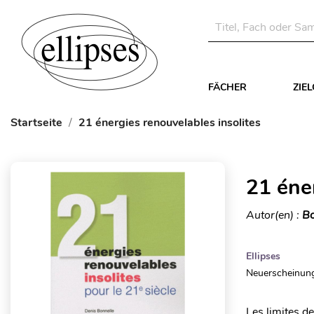
FÄCHER
ZIE
Startseite
21 énergies renouvelables insolites
21 éne
Autor(en) :
Bo
Ellipses
Neuerscheinung
Les limites de