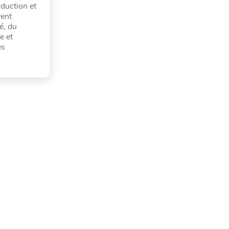
oduction et
vent
é, du
e et
es
.