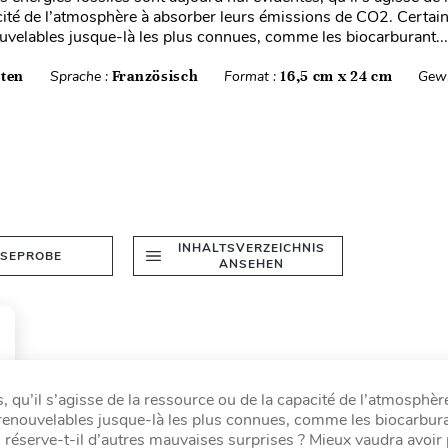
cité de l’atmosphère à absorber leurs émissions de CO2. Certai
uvelables jusque-là les plus connues, comme les biocarburant...
iten
Sprache :
Französisch
Format :
16,5 cm x 24 cm
Gewi
INHALTSVERZEICHNIS
ESEPROBE
ANSEHEN
, qu’il s’agisse de la ressource ou de la capacité de l’atmosphèr
renouvelables jusque-là les plus connues, comme les biocarbura
s réserve-t-il d’autres mauvaises surprises ? Mieux vaudra avoir