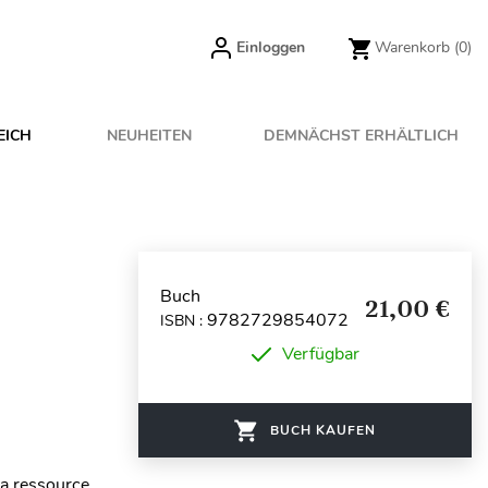
Einloggen
Warenkorb
(0)
EICH
NEUHEITEN
DEMNÄCHST ERHÄLTLICH
Buch
21,00 €
9782729854072
ISBN :
Verfügbar
BUCH KAUFEN
 la ressource