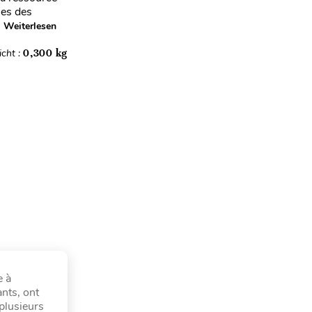
nes des
Weiterlesen
cht :
0,300 kg
e à
nts, ont
 plusieurs