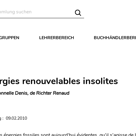
LGRUPPEN
LEHRERBEREICH
BUCHHÄNDLERBER
rgies renouvelables insolites
nnelle Denis, de Richter Renaud
 : 09.02.2010
s énergies fossiles sont aujourd’hui évidentes, qu’il s’agisse de