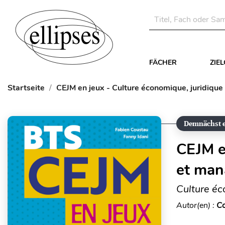
FÄCHER
ZIE
Startseite
CEJM en jeux - Culture économique, juridique
Demnächst e
CEJM e
et man
Culture éc
Autor(en) :
Co