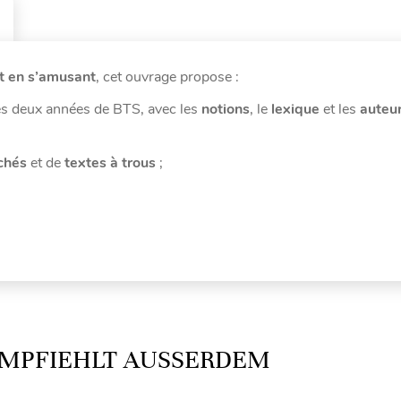
t en s’amusant
, cet ouvrage propose :
s deux années de BTS, avec les
notions
, le
lexique
et les
auteu
chés
et de
textes à trous
;
MPFIEHLT AUSSERDEM