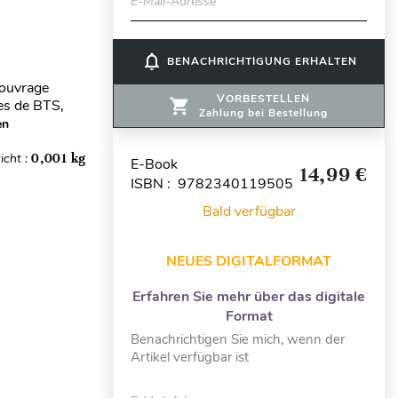
E-Mail-Adresse
notifications_none
BENACHRICHTIGUNG ERHALTEN
 ouvrage
VORBESTELLEN
es de BTS,
Zahlung bei Bestellung
en
icht :
0,001 kg
E-Book
14,99 €
ISBN : 9782340119505
Bald verfügbar
NEUES DIGITALFORMAT
Erfahren Sie mehr über das digitale
Format
Benachrichtigen Sie mich, wenn der
Artikel verfügbar ist