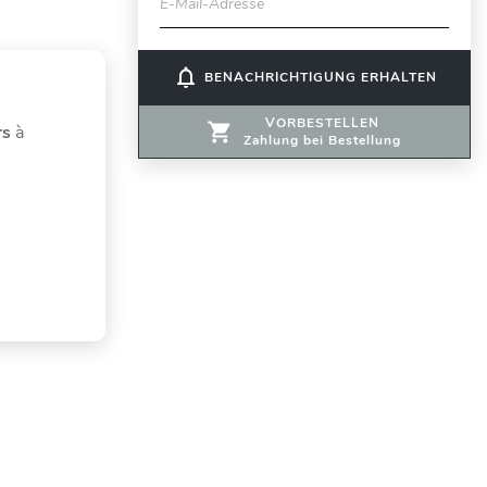
E-Mail-Adresse
notifications_none
BENACHRICHTIGUNG ERHALTEN
VORBESTELLEN
rs
à
Zahlung bei Bestellung