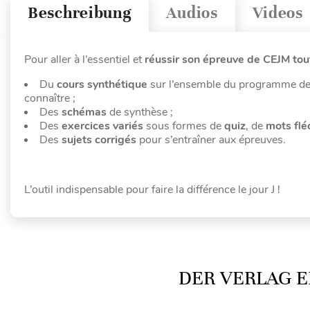
Beschreibung
Audios
Videos
Pour aller à l’essentiel et
réussir son épreuve de CEJM tou
Du
cours synthétique
sur l’ensemble du programme de
connaître ;
Des
schémas
de synthèse ;
Des
exercices variés
sous formes de
quiz
, de
mots flé
Des
sujets corrigés
pour s’entraîner aux épreuves.
L’outil indispensable pour faire la différence le jour J !
DER VERLAG E