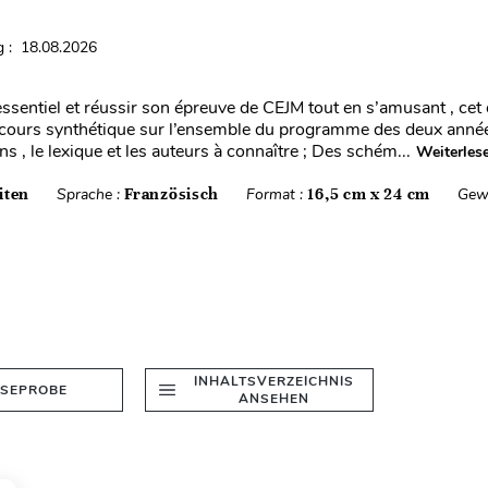
 : 18.08.2026
’essentiel et réussir son épreuve de CEJM tout en s’amusant , cet
 cours synthétique sur l’ensemble du programme des deux anné
ns , le lexique et les auteurs à connaître ; Des schém...
Weiterles
iten
Sprache :
Französisch
Format :
16,5 cm x 24 cm
Gew
INHALTSVERZEICHNIS
ESEPROBE
ANSEHEN