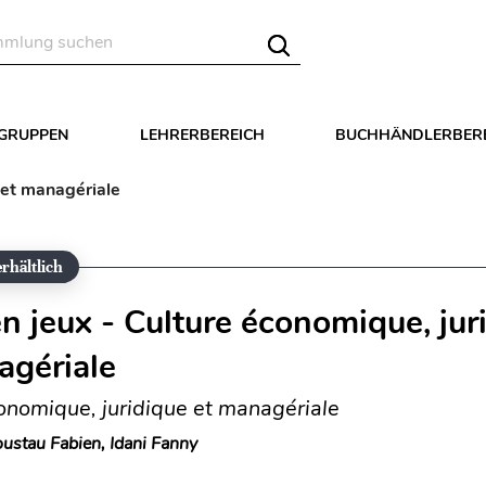
LGRUPPEN
LEHRERBEREICH
BUCHHÄNDLERBER
 et managériale
rhältlich
n jeux - Culture économique, jur
agériale
onomique, juridique et managériale
ustau Fabien, Idani Fanny