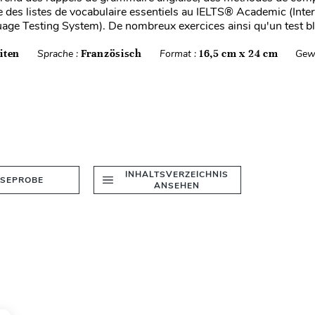
ue des listes de vocabulaire essentiels au IELTS® Academic (Inte
age Testing System). De nombreux exercices ainsi qu'un test bl.
iten
Sprache :
Französisch
Format :
16,5 cm x 24 cm
Gew
INHALTSVERZEICHNIS
ESEPROBE
ANSEHEN