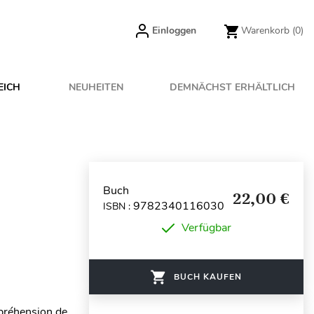
Einloggen
Warenkorb
(0)
EICH
NEUHEITEN
DEMNÄCHST ERHÄLTLICH
Buch
22,00 €
9782340116030
ISBN :
Verfügbar
BUCH KAUFEN
préhension de