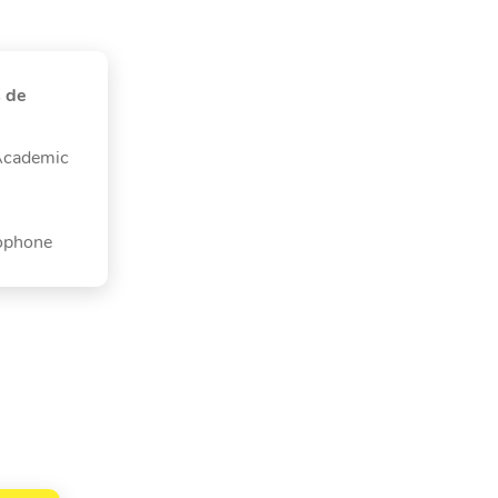
s de
 Academic
lophone