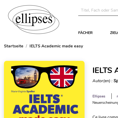
FÄCHER
ZIE
Startseite
IELTS Academic made easy
IELTS 
Autor(en) :
Sp
Ellipses
Neuerscheinung
Ce livre com