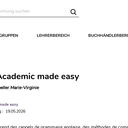
LGRUPPEN
LEHRERBEREICH
BUCHHÄNDLERBER
Academic made easy
eller Marie-Virginie
made easy
 : 19.05.2026
prend des rappels de grammaire anglaise, des méthodes de com