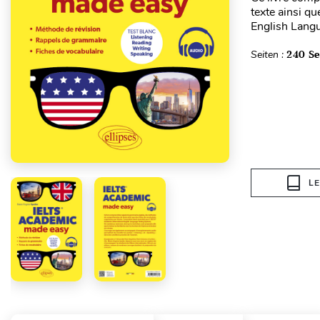
texte ainsi q
English Langu
Seiten :
240 Se
L