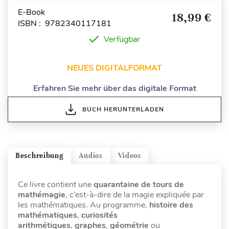
E-Book
18,99 €
ISBN : 9782340117181
Verfügbar
NEUES DIGITALFORMAT
Erfahren Sie mehr über das digitale Format
BUCH HERUNTERLADEN
Beschreibung
Audios
Videos
Ce livre contient une
quarantaine de tours de
mathémagie
, c’est-à-dire de la magie expliquée par
les mathématiques. Au programme,
hi
stoire des
mathématiques
,
curiosités
arithmétiques
,
graphes
,
géométrie
ou