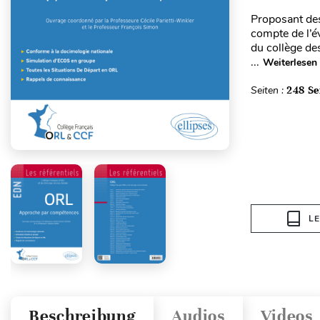
Proposant des
compte de l’é
du collège de
...
Weiterlesen
Seiten :
248 Se
L
Beschreibung
Audios
Videos