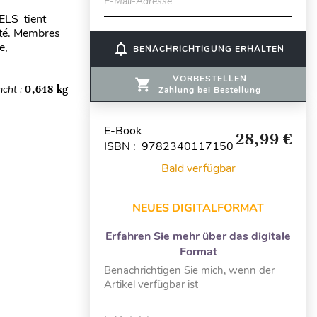
E-Mail-Adresse
ELS tient
nté. Membres
e,
notifications_none
BENACHRICHTIGUNG ERHALTEN
VORBESTELLEN
icht :
0,648 kg
Zahlung bei Bestellung
E-Book
28,99 €
ISBN : 9782340117150
Bald verfügbar
NEUES DIGITALFORMAT
Erfahren Sie mehr über das digitale
Format
Benachrichtigen Sie mich, wenn der
Artikel verfügbar ist