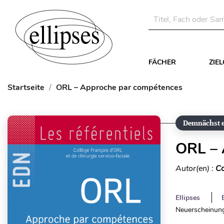
FÄCHER
ZIE
Startseite
ORL – Approche par compétences
Demnächst e
ORL – 
Autor(en) :
Co
Ellipses
Neuerscheinung