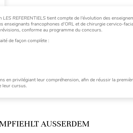
on
LES REFERENTIELS
tient compte de l’évolution des enseigne
s enseignants francophones d’ORL et de chirurgie cervico-facia
 de révisions, conforme au programme du concours.
aité de façon complète :
ions en privilégiant leur compréhension, afin de réussir la premiè
 leur cursus.
MPFIEHLT AUSSERDEM