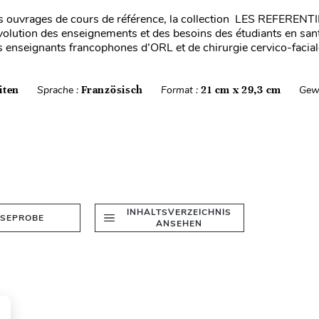
 ouvrages de cours de référence, la collection LES REFERENTI
volution des enseignements et des besoins des étudiants en sa
s enseignants francophones d’ORL et de chirurgie cervico-facial
iten
Sprache :
Französisch
Format :
21 cm x 29,3 cm
Gew
INHALTSVERZEICHNIS
ESEPROBE
ANSEHEN