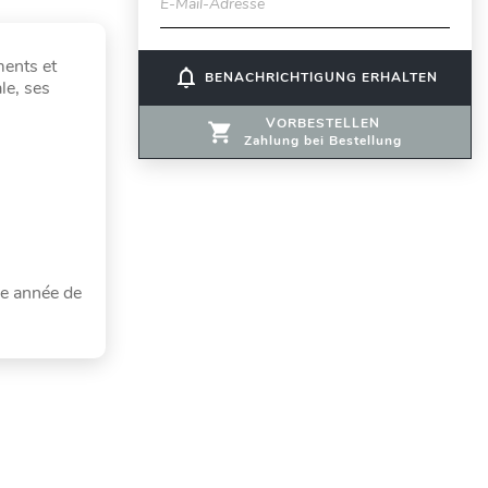
E-Mail-Adresse
ments et
notifications_none
BENACHRICHTIGUNG ERHALTEN
le, ses
VORBESTELLEN
Zahlung bei Bestellung
re année de