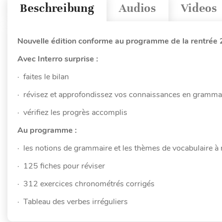
Beschreibung
Audios
Videos
Nouvelle édition conforme au programme de la rentrée
Avec Interro surprise :
· faites le bilan
· révisez et approfondissez vos connaissances en grammai
· vérifiez les progrès accomplis
Au programme :
· les notions de grammaire et les thèmes de vocabulaire à 
· 125 fiches pour réviser
· 312 exercices chronométrés corrigés
· Tableau des verbes irréguliers