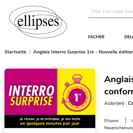
FÄCHER
ZIE
Startseite
Anglais Interro Surprise 1re - Nouvelle édi
Anglais
confor
Autor(en) :
Co
Ellipses
Neuerscheinung