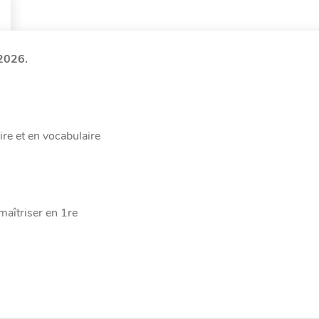
 2026.
re et en vocabulaire
maîtriser en 1re