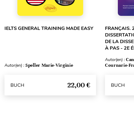
IELTS GENERAL TRAINING MADE EASY
FRANÇAIS. 
DISSERTATI
DE LA DISS
À PAS - 2E 
Autor(en) :
Can
Autor(en) :
Speller Marie-Virginie
Cournarie-Fr
22,00 €
BUCH
BUCH