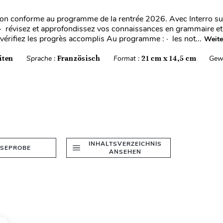
ion conforme au programme de la rentrée 2026. Avec Interro sur
an · révisez et approfondissez vos connaissances en grammaire et
 vérifiez les progrès accomplis Au programme : · les not...
Weite
iten
Sprache :
Französisch
Format :
21 cm x 14,5 cm
Gew
INHALTSVERZEICHNIS
ESEPROBE
ANSEHEN