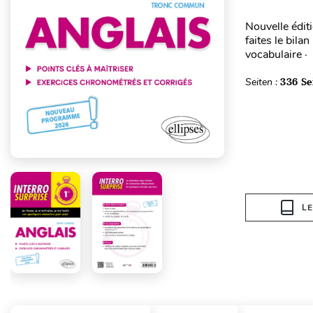
Nouvelle édit
faites le bil
vocabulaire ·
Seiten :
336 Se
L