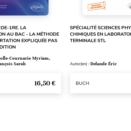
2DE-1RE. LA
SPÉCIALITÉ SCIENCES PHY
ON AU BAC - LA MÉTHODE
CHIMIQUES EN LABORATOI
ERTATION EXPLIQUÉE PAS
TERMINALE STL
ÉDITION
olle-Cournarie Myriam,
ançois Sarah
Autor(en) :
Delande Éric
16,50 €
BUCH