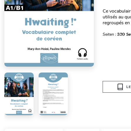
Ce vocabulai
utilisés au q
regroupés en 
Seiten :
320 Se
L