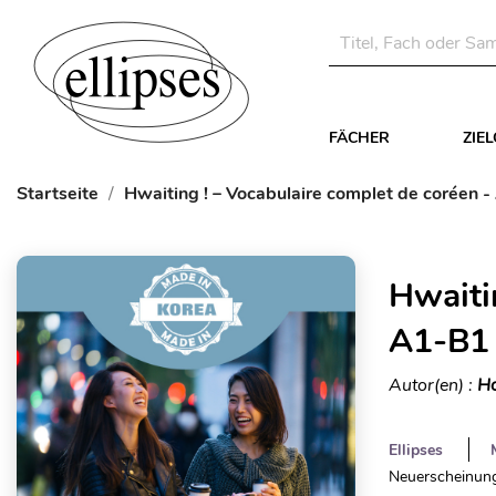
FÄCHER
ZIE
Startseite
Hwaiting ! – Vocabulaire complet de coréen 
Hwaiti
A1-B1
Autor(en) :
Ho
Ellipses
Neuerscheinung