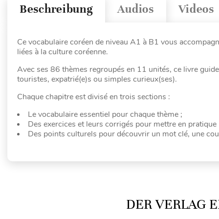
Beschreibung
Audios
Videos
Ce vocabulaire coréen de niveau A1 à B1 vous accompagne 
liées à la culture coréenne.
Avec ses 86 thèmes regroupés en 11 unités, ce livre guider
touristes, expatrié(e)s ou simples curieux(ses).
Chaque chapitre est divisé en trois sections :
Le vocabulaire essentiel pour chaque thème ;
Des exercices et leurs corrigés pour mettre en pratique
Des points culturels pour découvrir un mot clé, une co
DER VERLAG E