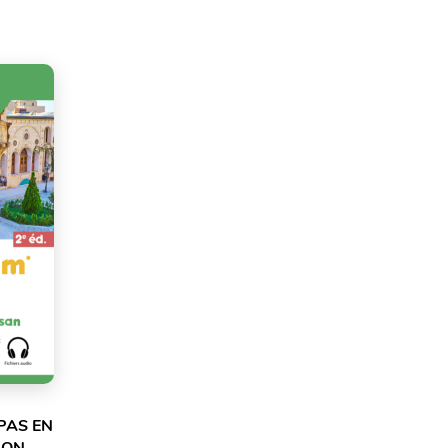
PAS EN
ION