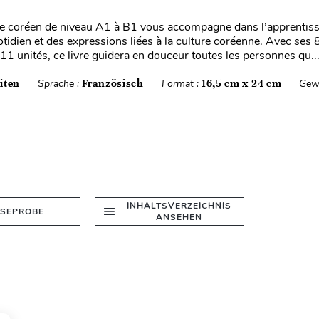
re coréen de niveau A1 à B1 vous accompagne dans l’apprentis
uotidien et des expressions liées à la culture coréenne. Avec ses
11 unités, ce livre guidera en douceur toutes les personnes qu..
iten
Sprache :
Französisch
Format :
16,5 cm x 24 cm
Gew
INHALTSVERZEICHNIS
ESEPROBE
ANSEHEN