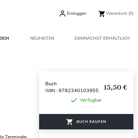
Einloggen
Warenkorb
(0)
EICH
NEUHEITEN
DEMNÄCHST ERHÄLTLICH
Buch
15,50 €
9782340103955
ISBN :
Verfügbar
BUCH KAUFEN
 la Terminale