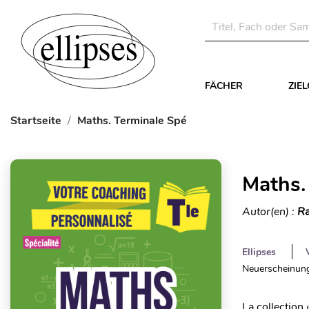
FÄCHER
ZIE
Startseite
Maths. Terminale Spé
Maths.
Autor(en) :
Ra
Ellipses
Neuerscheinung
La collection