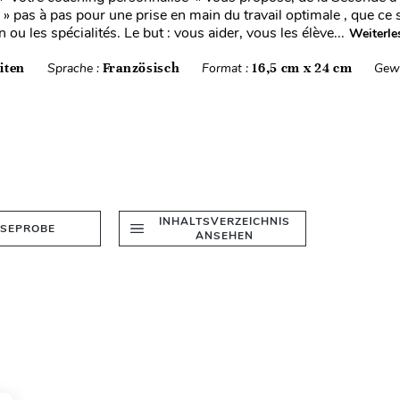
» pas à pas pour une prise en main du travail optimale , que ce s
u les spécialités. Le but : vous aider, vous les élève...
Weiterle
iten
Sprache :
Französisch
Format :
16,5 cm x 24 cm
Gewi
INHALTSVERZEICHNIS
ESEPROBE
ANSEHEN