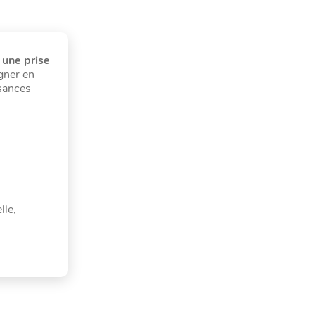
 une prise
agner en
ssances
lle,