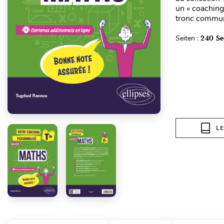
un « coaching 
tronc commun o
Seiten :
240 Se
L