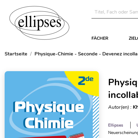
FÄCHER
ZIE
Startseite
Physique-Chimie - Seconde - Devenez incollabl
Physiq
incolla
Autor(en) :
Kh
Ellipses
Neuerscheinung