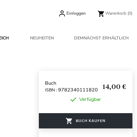
Einloggen
Warenkorb
(0)
EICH
NEUHEITEN
DEMNÄCHST ERHÄLTLICH
Buch
14,00 €
9782340111820
ISBN :
Verfügbar
BUCH KAUFEN