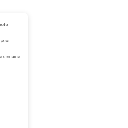
note
n pour
ne semaine