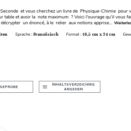
 Seconde et vous cherchez un livre de Physique-Chimie pour v
ur table et avoir la note maximum ? Voici l’ouvrage qu’il vous f
décrypter un énoncé, à le relier aux notions apprise...
Weiterle
iten
Sprache :
Französisch
Format :
16,5 cm x 24 cm
Gew
INHALTSVERZEICHNIS
ESEPROBE
ANSEHEN