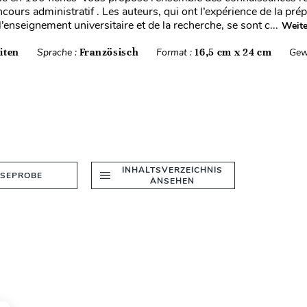
cours administratif . Les auteurs, qui ont l’expérience de la pré
’enseignement universitaire et de la recherche, se sont c...
Weite
iten
Sprache :
Französisch
Format :
16,5 cm x 24 cm
Gew
INHALTSVERZEICHNIS
ESEPROBE
ANSEHEN