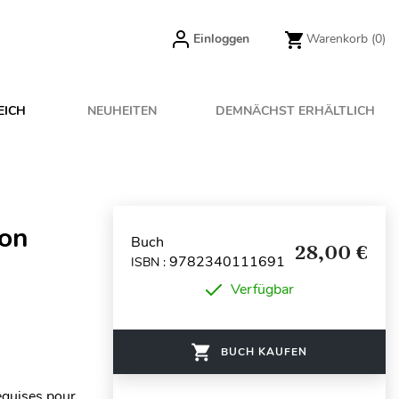
Einloggen
Warenkorb
(0)
EICH
NEUHEITEN
DEMNÄCHST ERHÄLTLICH
ion
Buch
28,00 €
9782340111691
ISBN :
Verfügbar
BUCH KAUFEN
equises pour