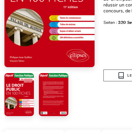
réussir un con
concours, de l
Seiten :
320 Se
L