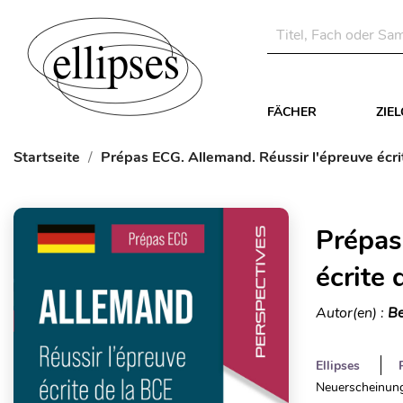
FÄCHER
ZIE
Startseite
Prépas ECG. Allemand. Réussir l'épreuve écri
Prépas
écrite 
Autor(en) :
Be
Ellipses
Neuerscheinung