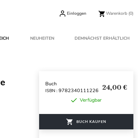
Einloggen
Warenkorb
(0)
EICH
NEUHEITEN
DEMNÄCHST ERHÄLTLICH
ve
Buch
24,00 €
9782340111226
ISBN :
Verfügbar
BUCH KAUFEN