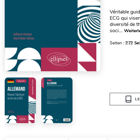
Véritable gui
ECG qui visen
diversité de 
soci...
Weiterl
Seiten :
272 Se
L