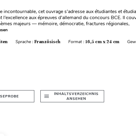
de incontournable, cet ouvrage s’adresse aux étudiantes et étudi
t l’excellence aux épreuves d’allemand du concours BCE. Il cou
thèmes majeurs — mémoire, démocratie, fractures régionales,
esen
iten
Sprache :
Französisch
Format :
16,5 cm x 24 cm
Gewi
INHALTSVERZEICHNIS
ESEPROBE
ANSEHEN