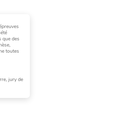
 épreuves
iété
s que des
hèse,
ne toutes
re, jury de