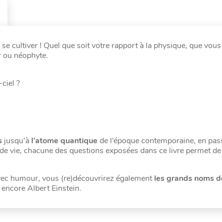
se cultiver ! Quel que soit votre rapport à la physique, que vou
ur ou néophyte.
ciel ?
s
jusqu’à
l’atome quantique
de l’époque contemporaine, en pas
de vie, chacune des questions exposées dans ce livre permet de
 avec humour, vous (re)découvrirez également
les grands noms d
 encore Albert Einstein.