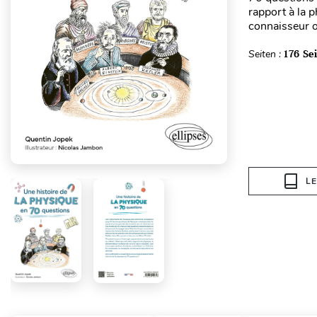
rapport à la p
connaisseur o
Seiten :
176 Se
L