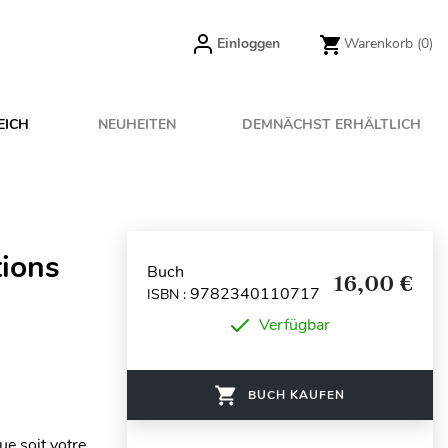
Einloggen
Warenkorb
(0)
EICH
NEUHEITEN
DEMNÄCHST ERHÄLTLICH
tions
Buch
16,00 €
9782340110717
ISBN :
Verfügbar
BUCH KAUFEN
ue soit votre