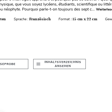
hysique, que vous soyez lycéens, étudiants, scientifique ou littéra
u néophyte. Pourquoi parle-t-on toujours des sept c...
Weiterles
iten
Sprache :
Französisch
Format :
15 cm x 22 cm
Gew
INHALTSVERZEICHNIS
ESEPROBE
ANSEHEN