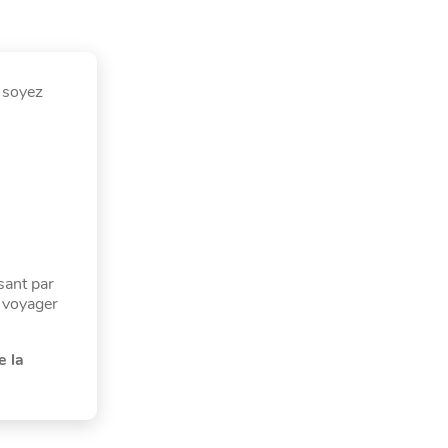
s soyez
sant par
 voyager
e la