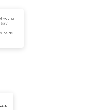
 of young
tory!
roupe de