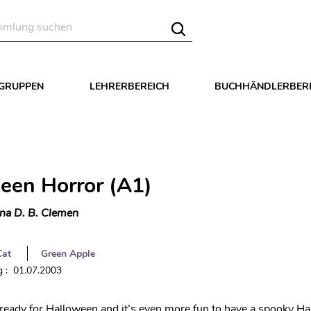
LGRUPPEN
LEHRERBEREICH
BUCHHÄNDLERBER
een Horror (A1)
na D. B. Clemen
Cat
Green Apple
 : 01.07.2003
et ready for Halloween and it’s even more fun to have a spooky H