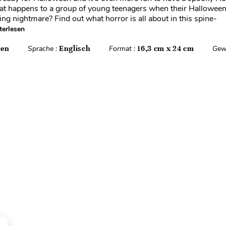
at happens to a group of young teenagers when their Halloween
ing nightmare? Find out what horror is all about in this spine-
terlesen
ten
Sprache :
Englisch
Format :
16,3 cm x 24 cm
Gew