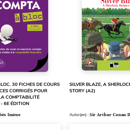
LOC. 30 FICHES DE COURS
SILVER BLAZE, A SHERLO
ICES CORRIGÉS POUR
STORY (A2)
 LA COMPTABILITÉ
- 6E ÉDITION
bès Imène
Autor(en) :
Sir Arthur Conan 