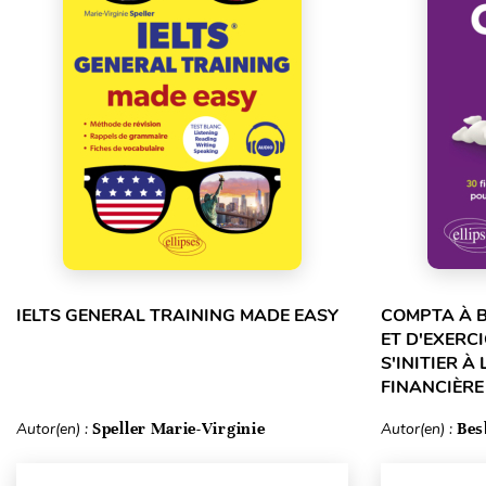
IELTS GENERAL TRAINING MADE EASY
COMPTA À B
ET D'EXERC
S'INITIER À
FINANCIÈRE 
Autor(en) :
Speller Marie-Virginie
Autor(en) :
Bes