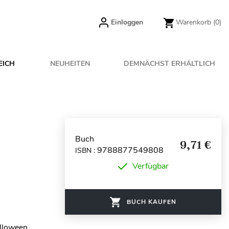
Einloggen
Warenkorb
(0)
EICH
NEUHEITEN
DEMNÄCHST ERHÄLTLICH
Buch
9,71 €
9788877549808
ISBN :
Verfügbar
BUCH KAUFEN
alloween