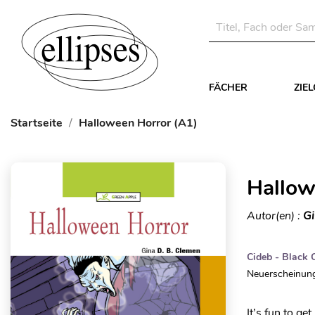
FÄCHER
ZIE
Startseite
Halloween Horror (A1)
Hallow
Autor(en) :
Gi
Cideb - Black 
Neuerscheinung
It’s fun to g