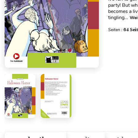
party! But wh
becomes a liv
tingling...
Wei
Seiten :
64 Sei