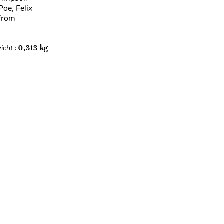
oe, Felix
 from
icht :
0,313 kg