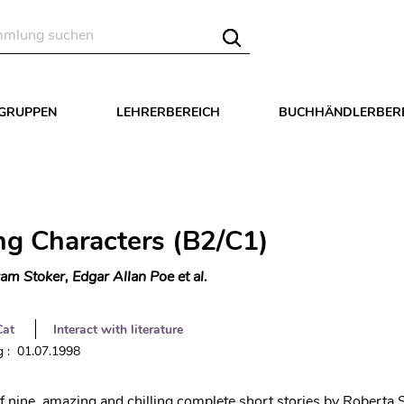
LGRUPPEN
LEHRERBEREICH
BUCHHÄNDLERBER
g Characters (B2/C1)
am Stoker, Edgar Allan Poe et al.
Cat
Interact with literature
 : 01.07.1998
of nine, amazing and chilling complete short stories by Roberta