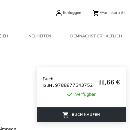
Einloggen
Warenkorb
(0)
EICH
NEUHEITEN
DEMNÄCHST ERHÄLTLICH
Buch
11,66 €
9788877543752
ISBN :
Verfügbar
BUCH KAUFEN
 Simpson