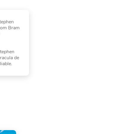
Stephen
 from Bram
d
Stephen
Dracula de
liable.