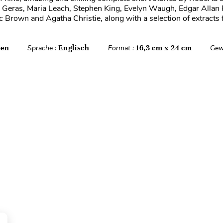
Geras, Maria Leach, Stephen King, Evelyn Waugh, Edgar Allan P
c Brown and Agatha Christie, along with a selection of extracts
ten
Sprache :
Englisch
Format :
16,3 cm x 24 cm
Gew