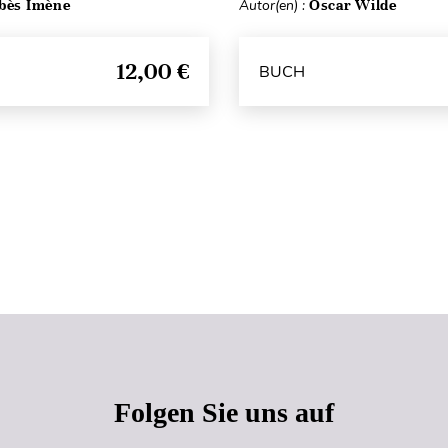
bès Imène
Autor(en) :
Oscar Wilde
12,00 €
BUCH
Seitenanfang
Folgen Sie uns auf