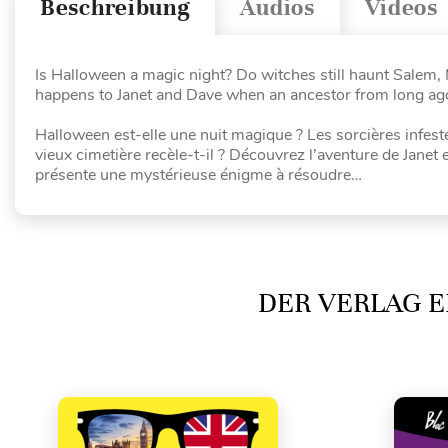
Beschreibung
Audios
Videos
Is Halloween a magic night? Do witches still haunt Salem
happens to Janet and Dave when an ancestor from long ago
Halloween est-elle une nuit magique ? Les sorcières infeste
vieux cimetière recèle-t-il ? Découvrez l’aventure de Janet 
présente une mystérieuse énigme à résoudre…
DER VERLAG E