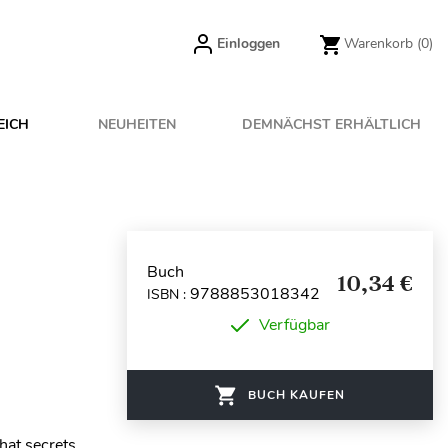
Einloggen
Warenkorb
(0)
EICH
NEUHEITEN
DEMNÄCHST ERHÄLTLICH
Buch
10,34 €
9788853018342
ISBN :
Verfügbar
BUCH KAUFEN
hat secrets