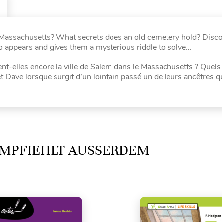
, Massachusetts? What secrets does an old cemetery hold? Disc
 appears and gives them a mysterious riddle to solve…
nt-elles encore la ville de Salem dans le Massachusetts ? Quels 
et Dave lorsque surgit d’un lointain passé un de leurs ancêtres qu
MPFIEHLT AUSSERDEM