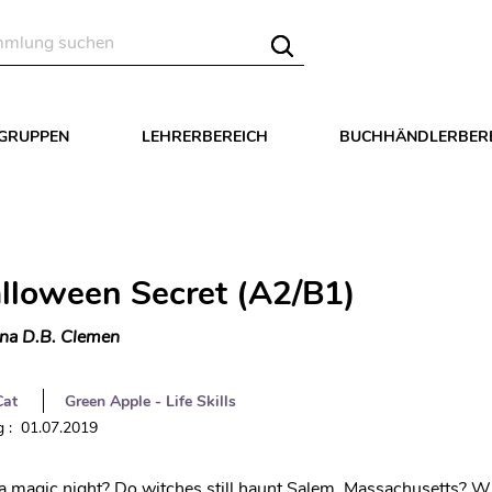
LGRUPPEN
LEHRERBEREICH
BUCHHÄNDLERBER
lloween Secret (A2/B1)
na D.B. Clemen
Cat
Green Apple - Life Skills
 : 01.07.2019
a magic night? Do witches still haunt Salem, Massachusetts? W