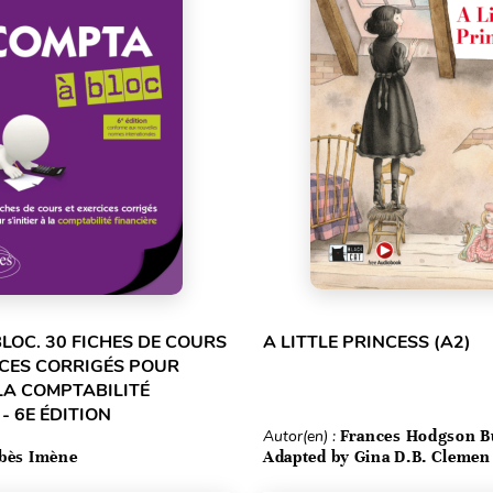
LOC. 30 FICHES DE COURS
A LITTLE PRINCESS (A2)
ICES CORRIGÉS POUR
 LA COMPTABILITÉ
- 6E ÉDITION
Autor(en) :
Frances Hodgson B
bès Imène
Adapted by Gina D.B. Clemen