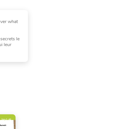
over what
secrets le
i leur