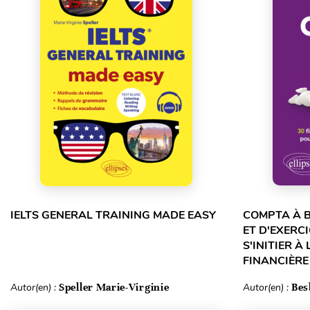
IELTS GENERAL TRAINING MADE EASY
COMPTA À B
ET D'EXERC
S'INITIER À
FINANCIÈRE 
Autor(en) :
Speller Marie-Virginie
Autor(en) :
Bes