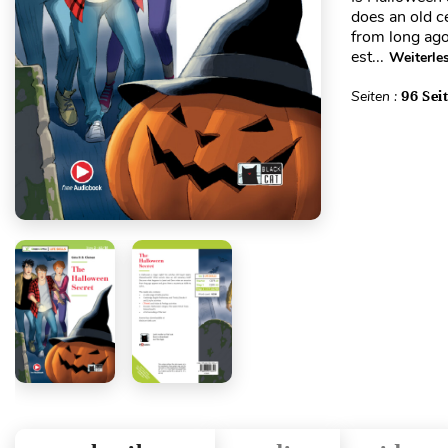
does an old c
from long ago
est...
Weiterle
Seiten :
96 Sei