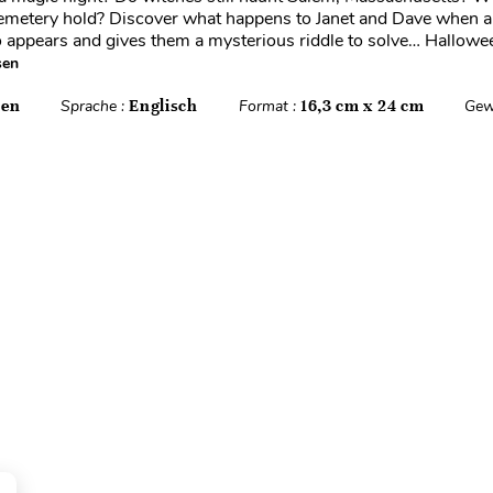
emetery hold? Discover what happens to Janet and Dave when a
 appears and gives them a mysterious riddle to solve… Hallowe
sen
ten
Sprache :
Englisch
Format :
16,3 cm x 24 cm
Gew