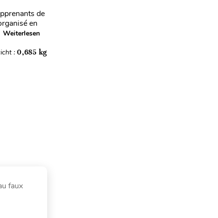
apprenants de
 organisé en
.
Weiterlesen
icht :
0,685 kg
au faux