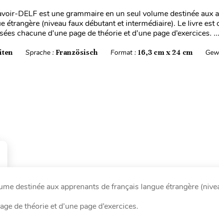
voir-DELF est une grammaire en un seul volume destinée aux 
e étrangère (niveau faux débutant et intermédiaire). Le livre est
ées chacune d’une page de théorie et d’une page d’exercices. ..
iten
Sprache :
Französisch
Format :
16,3 cm x 24 cm
Gew
me destinée aux apprenants de français langue étrangère (nive
ge de théorie et d’une page d’exercices.