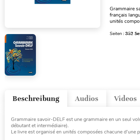
Grammaire sa
français langu
unités compos
Seiten :
352 Se
Beschreibung
Audios
Videos
Grammaire savoir-DELF est une grammaire en un seul volu
débutant et intermédiaire).
Le livre est organisé en unités composées chacune d’une pa